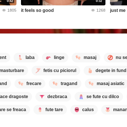
0:42
0:32
it feels so good
just me
1805
1268
ent
laba
linge
masaj
nu se
masturbare
fetis cu piciorul
degete in fund
and
frecare
tragand
masaj asiatic
face dragoste
dezbraca
se fute cu dilco
are se freaca
fute tare
calus
manan