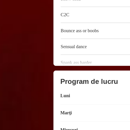
C2C
Bounce ass or boobs
Sensual dance
Spank ass harder
Program de lucru
Luni
Marţi
Miercuri