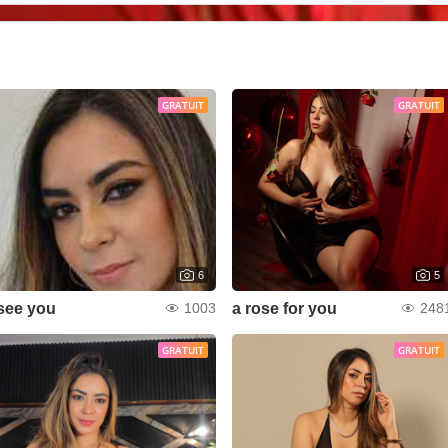
GRATUIT
GRATUIT
6
5
see you
a rose for you
1003
248
GRATUIT
GRATUIT