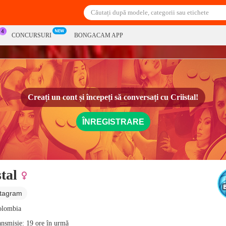
CONCURSURI
BONGACAM APP
Creați un cont și începeți să conversați cu
Criistal!
ÎNREGISTRARE
stal
stagram
olombia
ansmisie: 19 ore în urmă