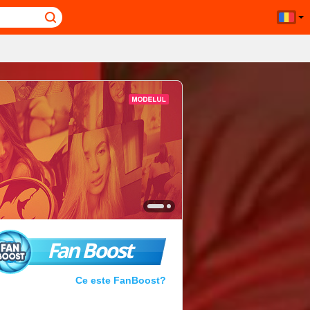
Fan Boost
Ce este FanBoost?