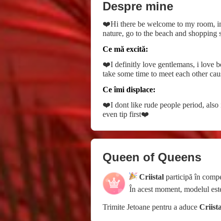
Despre mine
❤️Hi there be welcome to my room, im C
nature, go to the beach and shopping s
Ce mă excită:
❤️I definitly love gentlemans, i love b
take some time to meet each other caus
Ce îmi displace:
❤️I dont like rude people period, also
even tip first❤️
Queen of Queens
Criistal
participă în compe
În acest moment, modelul es
Trimite Jetoane pentru a aduce
Criista