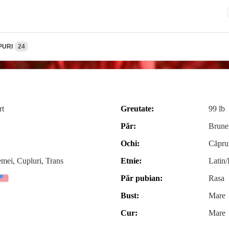
PURI
24
rt
Greutate:
99 lb
Păr:
Brune
Ochi:
Căpru
emei, Cupluri, Trans
Etnie:
Latin/
Păr pubian:
Rasa
Bust:
Mare
Cur:
Mare