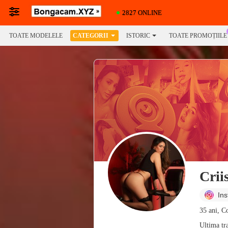
2827 ONLINE
TOATE MODELELE
CATEGORII
ISTORIC
TOATE PROMOȚIILE
Crii
In
35 ani, C
Ultima tr