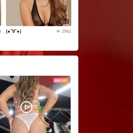
1
(●ˇ∀ˇ●)
4
2962
GRATUIT