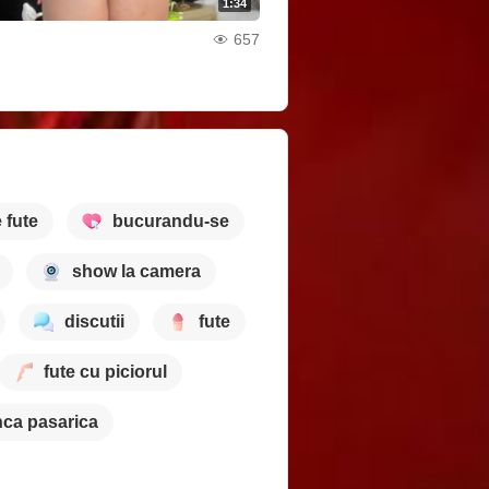
1:34
657
 fute
bucurandu-se
show la camera
discutii
fute
fute cu piciorul
ca pasarica