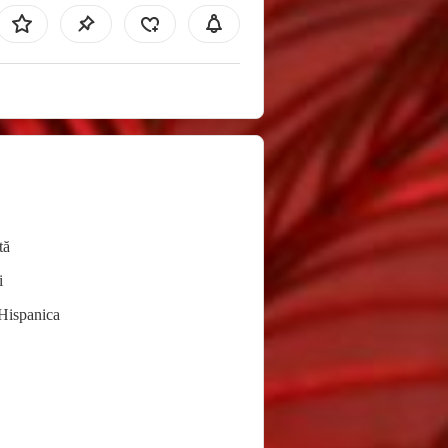
tă
i
Hispanica