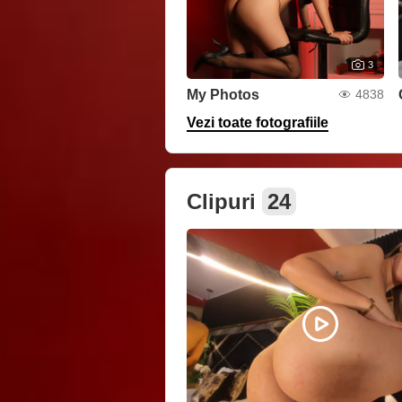
3
My Photos
4838
Vezi toate fotografiile
Clipuri
24