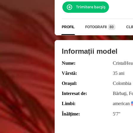
Trimitere bacşiş
PROFIL
FOTOGRAFII
80
CLI
Informații model
Nume:
CristalHea
Vârstă:
35 ani
Oraşul:
Colombia
Interesat de:
Bărbaţi, F
Limbi:
american
Înălţime:
5'7"