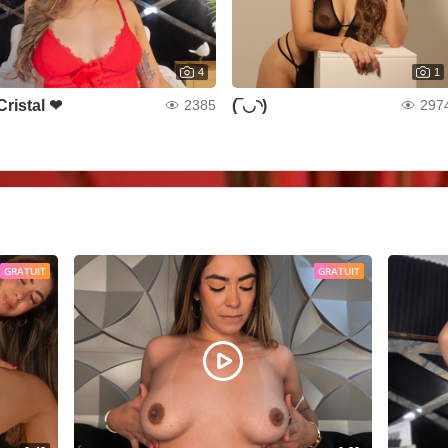
4
1
Cristal ❤
(‾◡◝)
2385
297
GRATUIT
GRATUIT