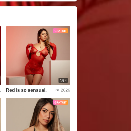
GRATUIT
4
Red is so sensual.
1
2626
GRATUIT