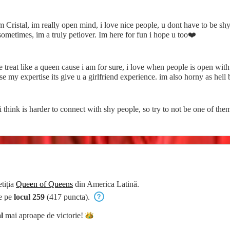
ristal, im really open mind, i love nice people, u dont have to be shy wi
ometimes, im a truly petlover. Im here for fun i hope u too❤️
e treat like a queen cause i am for sure, i love when people is open with
e my expertise its give u a girlfriend experience. im also horny as hell 
 i think is harder to connect with shy people, so try to not be one of th
tiția
Queen of Queens
din America Latină.
te pe
locul 259
(417 puncta).
l
mai aproape de
victorie!