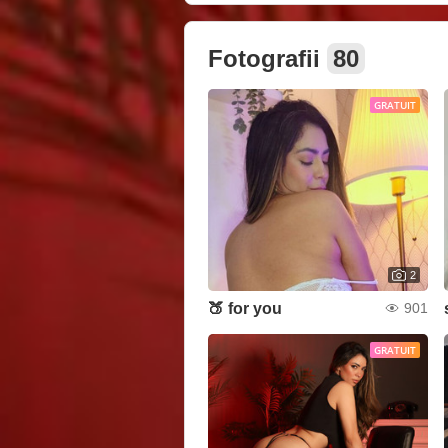
Fotografii
80
GRATUIT
2
🍑 for you
901
GRATUIT